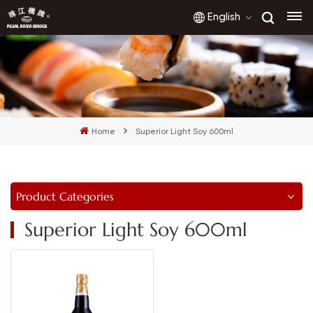
English
English
français
Home
Superior Light Soy 600ml
русский
español
Product Categories
العربية
Superior Light Soy 600ml